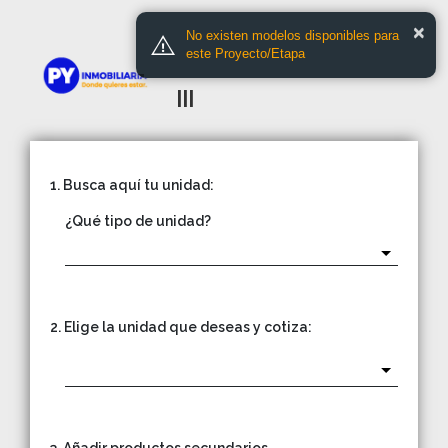
PROYECTO
×
No existen modelos disponibles para
este Proyecto/Etapa
NOGALES DE NOS
III
1. Busca aquí tu unidad:
¿Qué tipo de unidad?
2. Elige la unidad que deseas y cotiza: