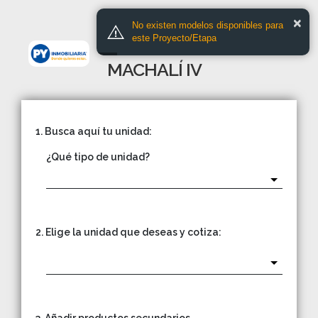
PROYECTO
×
No existen modelos disponibles para
este Proyecto/Etapa
EL REMANSO DE
MACHALÍ IV
1. Busca aquí tu unidad:
¿Qué tipo de unidad?
2. Elige la unidad que deseas y cotiza: